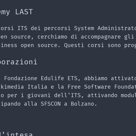
emy LAST
corsi ITS dei percorsi System Administrat
pen source, cerchiamo di accompagnare gli
siness open source. Questi corsi sono pro
borazioni
i Fondazione Edulife ETS, abbiamo attivat
ikimedia Italia e la Free Software Founda
to per i giovani dell’ITS, attivando modu
cipando alla SFSCON a Bolzano.
d’intesa