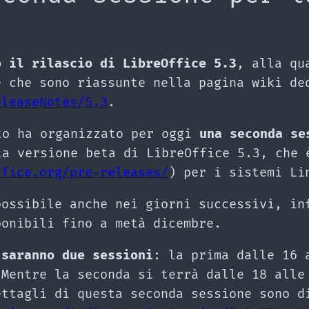
o il rilascio di LibreOffice 5.3
, alla qu
e che sono riassunte nella pagina wiki de
eleaseNotes/5.3
.
to ha organizzato per oggi
una seconda se
la versione beta di LibreOffice 5.3, che 
ffice.org/pre-releases/
) per i sistemi Li
possibile anche nei giorni successivi, in
ponibili fino a metà dicembre.
 saranno due sessioni
: la prima dalle 16 
 Mentre la seconda si terrà dalle 18 alle
ettagli di questa seconda sessione sono d