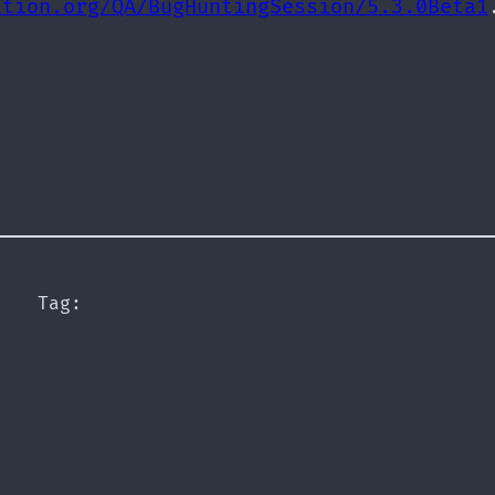
ation.org/QA/BugHuntingSession/5.3.0Beta1
Tag: