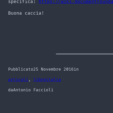
specifica:
https://wiki.documentfound
Buona caccia!
Pubblicato
25 Novembre 2016
in
articoli
, 
libreitalia
da
Antonio Faccioli