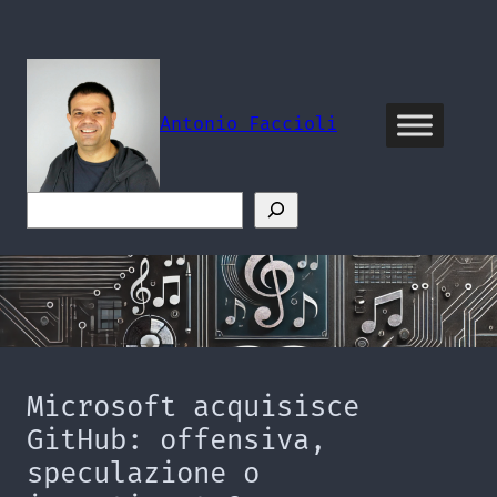
Vai
al
contenuto
Antonio Faccioli
Cerca
Microsoft acquisisce
GitHub: offensiva,
speculazione o