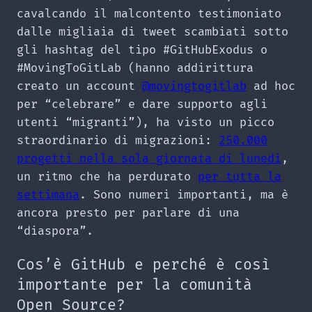
cavalcando il malcontento testimoniato
dalle migliaia di tweet scambiati sotto
gli hashtag del tipo #GitHubExodus o
#MovingToGitLab (hanno addirittura
creato un account
@movingtogitlab
ad hoc
per “celebrare” e dare supporto agli
utenti “migranti”), ha visto un picco
straordinario di migrazioni:
250.000
progetti nella sola giornata di lunedì
,
un ritmo che ha perdurato
per tutta la
settimana
. Sono numeri importanti, ma è
ancora presto per parlare di una
“diaspora”.
Cos’è GitHub e perché è così
importante per la comunità
Open Source?