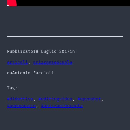
Pubblicato
18 Luglio 2017
in
articoli
, 
orizzontescuola
da
Antonio Faccioli
Tag:
#didattica
, 
#editingvideo
, 
#openshot
, 
#opensource
, 
#orizzontescuola