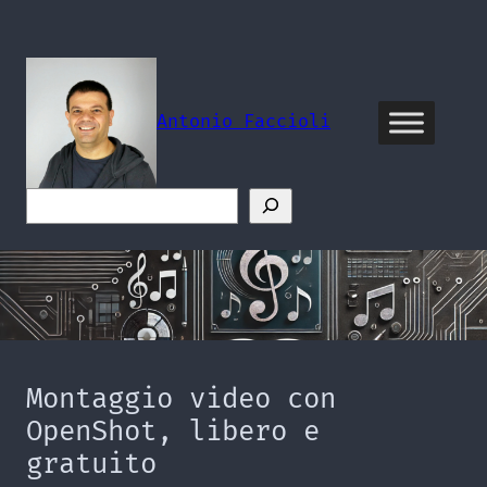
Vai
al
contenuto
Antonio Faccioli
Cerca
Montaggio video con
OpenShot, libero e
gratuito